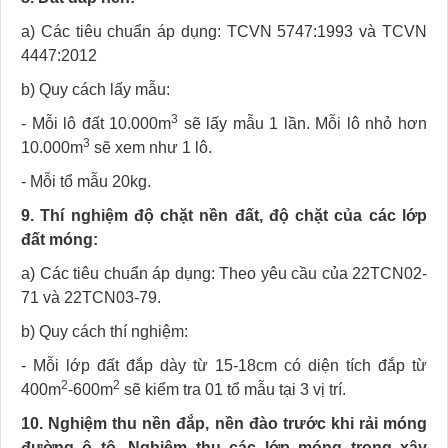
a) Các tiêu chuẩn áp dụng: TCVN 5747:1993 và TCVN
4447:2012
b) Quy cách lấy mẫu:
3
- Mỗi lô đất 10.000m
sẽ lấy mẫu 1 lần. Mỗi lô nhỏ hơn
3
10.000m
sẽ xem như 1 lô.
- Mỗi tổ mẫu 20kg.
9. Thí nghiệm độ chặt nền đất, độ chặt của các lớp
đất móng:
a) Các tiêu chuẩn áp dụng: Theo yêu cầu của 22TCN02-
71 và 22TCN03-79.
b) Quy cách thí nghiệm:
- Mỗi lớp đất đắp dày từ 15-18cm có diện tích đắp từ
2
2
400m
-600m
sẽ kiểm tra 01 tổ mẫu tại 3 vị trí.
10. Nghiệm thu nền đắp, nền đào trước khi rải móng
đường ô tô. Nghiệm thu các lớp móng trong xây