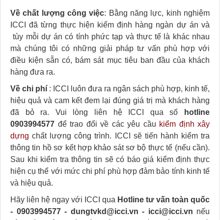
Về chất lượng công việc
: Bằng năng lực, kinh nghiệm
ICCI đã từng thực hiện kiểm định hàng ngàn dự án và
tùy mỗi dự án có tính phức tạp và thực tế là khác nhau
mà chúng tôi có những giải pháp tư vấn phù hợp với
điều kiện sẵn có, bám sát mục tiêu ban đầu của khách
hàng đưa ra.
Về chi phí
: ICCI luôn đưa ra ngân sách phù hợp, kinh tế,
hiệu quả và cam kết đem lại đúng giá trị mà khách hàng
đã bỏ ra. Vui lòng liên hệ ICCI qua số
hotline
0903994577
để trao đổi về các yêu cầu
kiểm định xây
dựng
chất lượng công trình. ICCI sẽ tiến hành kiểm tra
thông tin hồ sơ kết hợp khảo sát sơ bộ thực tế (nếu cần).
Sau khi kiểm tra thông tin sẽ có báo giá kiểm định thực
hiện cụ thể với mức chi phí phù hợp đảm bảo tính kinh tế
và hiệu quả.
Hãy liên hệ ngay với ICCI qua
Hotline tư vấn toàn quốc
- 0903994577 - dungtvkd@icci.vn - icci@icci.vn
nếu