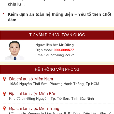
chịu lự...
Kiểm định an toàn hệ thống điện – Yếu tố then chốt
đảm...
TƯ VẤN DỊCH VỤ TOÀN QUỐC
Người liên hệ:
Mr Dũng
Điện thoại:
0903994577
Email:
dungtvkd@icci.vn
HỆ THỐNG VĂN PHÒNG
Địa chỉ trụ sở Miền Nam
198/9 Nguyễn Thái Sơn, Phường Hạnh Thông, Tp HCM
Địa chỉ làm việc Miền Bắc
Khu đô thị Đồng Nguyên, Tp. Từ Sơn, Tỉnh Bắc Ninh
Địa chỉ làm việc Miền Trung
CC Ecolife Reverside Quy Nhơn, KDC Đông Điện Biên Phủ, P.