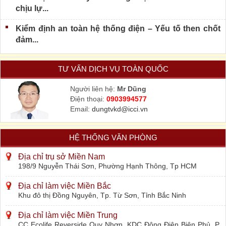
chịu lự...
Kiểm định an toàn hệ thống điện – Yếu tố then chốt
đảm...
TƯ VẤN DỊCH VỤ TOÀN QUỐC
Người liên hệ:
Mr Dũng
Điện thoại:
0903994577
Email:
dungtvkd@icci.vn
HỆ THỐNG VĂN PHÒNG
Địa chỉ trụ sở Miền Nam
198/9 Nguyễn Thái Sơn, Phường Hạnh Thông, Tp HCM
Địa chỉ làm việc Miền Bắc
Khu đô thị Đồng Nguyên, Tp. Từ Sơn, Tỉnh Bắc Ninh
Địa chỉ làm việc Miền Trung
CC Ecolife Reverside Quy Nhơn, KDC Đông Điện Biên Phủ, P.