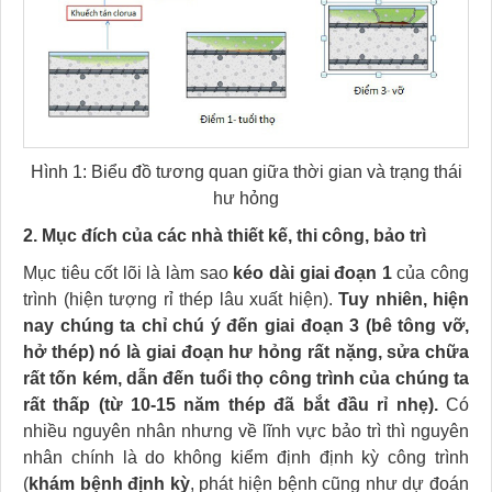
Hình 1: Biểu đồ tương quan giữa thời gian và trạng thái
hư hỏng
2. Mục đích của các nhà thiết kế, thi công, bảo trì
Mục tiêu cốt lõi là làm sao
kéo dài giai đoạn 1
của công
trình (hiện tượng rỉ thép lâu xuất hiện).
Tuy nhiên, hiện
nay chúng ta chỉ chú ý đến giai đoạn 3 (bê tông vỡ,
hở thép) nó là giai đoạn hư hỏng rất nặng, sửa chữa
rất tốn kém, dẫn đến tuổi thọ công trình của chúng ta
rất thấp (từ 10-15 năm thép đã bắt đầu rỉ nhẹ).
Có
nhiều nguyên nhân nhưng về lĩnh vực bảo trì thì nguyên
nhân chính là do không kiểm định định kỳ công trình
(
khám bệnh định kỳ
, phát hiện bệnh cũng như dự đoán