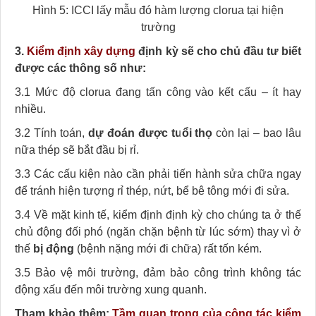
Hình 5: ICCI lấy mẫu đó hàm lượng clorua tại hiện
trường
3.
Kiểm định xây dựng
định kỳ sẽ cho chủ đầu tư biết
được các thông số như:
3.1 Mức độ clorua đang tấn công vào kết cấu – ít hay
nhiều.
3.2 Tính toán,
dự đoán được tuổi thọ
còn lại – bao lâu
nữa thép sẽ bắt đầu bị rỉ.
3.3 Các cấu kiện nào cần phải tiến hành sửa chữa ngay
để tránh hiện tượng rỉ thép, nứt, bể bê tông mới đi sửa.
3.4 Về mặt kinh tế, kiểm định định kỳ cho chúng ta ở thế
chủ động đối phó (ngăn chặn bệnh từ lúc sớm) thay vì ở
thế
bị động
(bệnh nặng mới đi chữa) rất tốn kém.
3.5 Bảo vệ môi trường, đảm bảo công trình không tác
động xấu đến môi trường xung quanh.
Tham khảo thêm:
Tầm quan trọng của công tác kiểm