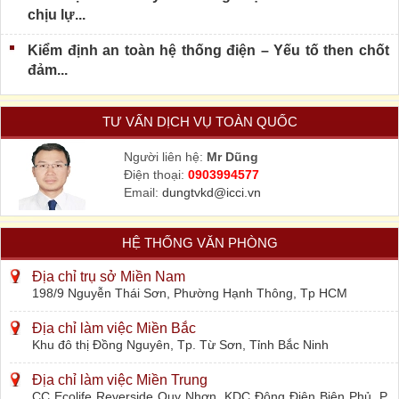
chịu lự...
Kiểm định an toàn hệ thống điện – Yếu tố then chốt
đảm...
TƯ VẤN DỊCH VỤ TOÀN QUỐC
Người liên hệ:
Mr Dũng
Điện thoại:
0903994577
Email:
dungtvkd@icci.vn
HỆ THỐNG VĂN PHÒNG
Địa chỉ trụ sở Miền Nam
198/9 Nguyễn Thái Sơn, Phường Hạnh Thông, Tp HCM
Địa chỉ làm việc Miền Bắc
Khu đô thị Đồng Nguyên, Tp. Từ Sơn, Tỉnh Bắc Ninh
Địa chỉ làm việc Miền Trung
CC Ecolife Reverside Quy Nhơn, KDC Đông Điện Biên Phủ, P.