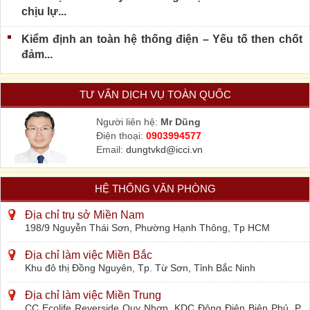
chịu lự...
Kiểm định an toàn hệ thống điện – Yếu tố then chốt
đảm...
TƯ VẤN DỊCH VỤ TOÀN QUỐC
Người liên hệ:
Mr Dũng
Điện thoại:
0903994577
Email:
dungtvkd@icci.vn
HỆ THỐNG VĂN PHÒNG
Địa chỉ trụ sở Miền Nam
198/9 Nguyễn Thái Sơn, Phường Hạnh Thông, Tp HCM
Địa chỉ làm việc Miền Bắc
Khu đô thị Đồng Nguyên, Tp. Từ Sơn, Tỉnh Bắc Ninh
Địa chỉ làm việc Miền Trung
CC Ecolife Reverside Quy Nhơn, KDC Đông Điện Biên Phủ, P.