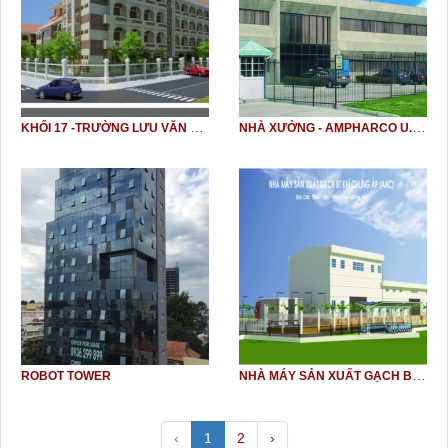
KHỐI 17 -TRƯỜNG LƯU VĂN LIỆT
NHÀ XƯỞNG - AMPHARCO U.S.A
NHÀ MÁY SẢN XUẤT GẠCH BLOCK
ROBOT TOWER
‹
1
2
›