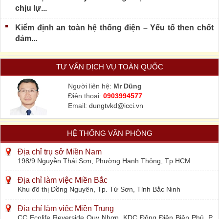
chịu lự...
Kiểm định an toàn hệ thống điện – Yếu tố then chốt
đảm...
TƯ VẤN DỊCH VỤ TOÀN QUỐC
Người liên hệ:
Mr Dũng
Điện thoại:
0903994577
Email:
dungtvkd@icci.vn
HỆ THỐNG VĂN PHÒNG
Địa chỉ trụ sở Miền Nam
198/9 Nguyễn Thái Sơn, Phường Hạnh Thông, Tp HCM
Địa chỉ làm việc Miền Bắc
Khu đô thị Đồng Nguyên, Tp. Từ Sơn, Tỉnh Bắc Ninh
Địa chỉ làm việc Miền Trung
CC Ecolife Reverside Quy Nhơn, KDC Đông Điện Biên Phủ, P.