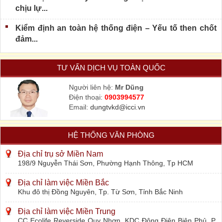
chịu lự...
Kiểm định an toàn hệ thống điện – Yếu tố then chốt
đảm...
TƯ VẤN DỊCH VỤ TOÀN QUỐC
Người liên hệ:
Mr Dũng
Điện thoại:
0903994577
Email:
dungtvkd@icci.vn
HỆ THỐNG VĂN PHÒNG
Địa chỉ trụ sở Miền Nam
198/9 Nguyễn Thái Sơn, Phường Hạnh Thông, Tp HCM
Địa chỉ làm việc Miền Bắc
Khu đô thị Đồng Nguyên, Tp. Từ Sơn, Tỉnh Bắc Ninh
Địa chỉ làm việc Miền Trung
CC Ecolife Reverside Quy Nhơn, KDC Đông Điện Biên Phủ, P.