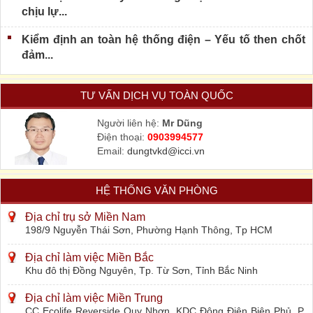
chịu lự...
Kiểm định an toàn hệ thống điện – Yếu tố then chốt
đảm...
TƯ VẤN DỊCH VỤ TOÀN QUỐC
Người liên hệ:
Mr Dũng
Điện thoại:
0903994577
Email:
dungtvkd@icci.vn
HỆ THỐNG VĂN PHÒNG
Địa chỉ trụ sở Miền Nam
198/9 Nguyễn Thái Sơn, Phường Hạnh Thông, Tp HCM
Địa chỉ làm việc Miền Bắc
Khu đô thị Đồng Nguyên, Tp. Từ Sơn, Tỉnh Bắc Ninh
Địa chỉ làm việc Miền Trung
CC Ecolife Reverside Quy Nhơn, KDC Đông Điện Biên Phủ, P.