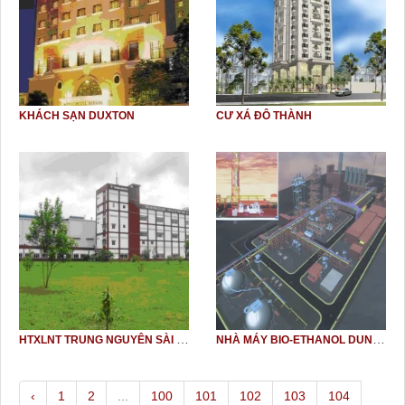
KHÁCH SẠN DUXTON
CƯ XÁ ĐÔ THÀNH
HTXLNT TRUNG NGUYÊN SÀI GÒN
NHÀ MÁY BIO-ETHANOL DUNG QUẤT
‹
1
2
...
100
101
102
103
104