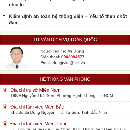
chịu lự...
Kiểm định an toàn hệ thống điện – Yếu tố then chốt
đảm...
TƯ VẤN DỊCH VỤ TOÀN QUỐC
Người liên hệ:
Mr Dũng
Điện thoại:
0903994577
Email:
dungtvkd@icci.vn
HỆ THỐNG VĂN PHÒNG
Địa chỉ trụ sở Miền Nam
198/9 Nguyễn Thái Sơn, Phường Hạnh Thông, Tp HCM
Địa chỉ làm việc Miền Bắc
Khu đô thị Đồng Nguyên, Tp. Từ Sơn, Tỉnh Bắc Ninh
Địa chỉ làm việc Miền Trung
CC Ecolife Reverside Quy Nhơn, KDC Đông Điện Biên Phủ, P.