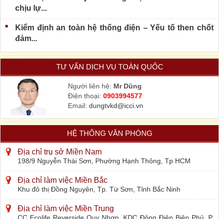
chịu lự...
Kiểm định an toàn hệ thống điện – Yếu tố then chốt
đảm...
TƯ VẤN DỊCH VỤ TOÀN QUỐC
Người liên hệ:
Mr Dũng
Điện thoại:
0903994577
Email:
dungtvkd@icci.vn
HỆ THỐNG VĂN PHÒNG
Địa chỉ trụ sở Miền Nam
198/9 Nguyễn Thái Sơn, Phường Hạnh Thông, Tp HCM
Địa chỉ làm việc Miền Bắc
Khu đô thị Đồng Nguyên, Tp. Từ Sơn, Tỉnh Bắc Ninh
Địa chỉ làm việc Miền Trung
CC Ecolife Reverside Quy Nhơn, KDC Đông Điện Biên Phủ, P.