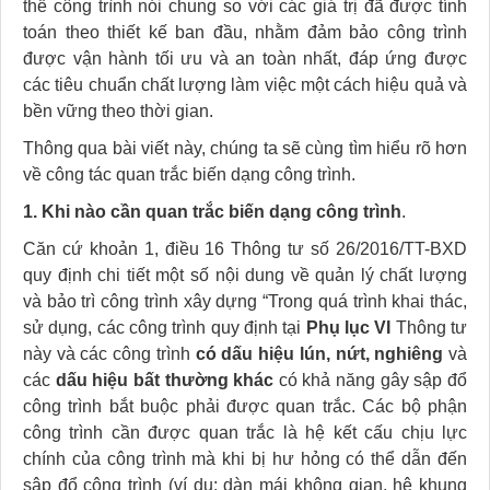
thể công trình nói chung so với các giá trị đã được tính
toán theo thiết kế ban đầu, nhằm đảm bảo công trình
được vận hành tối ưu và an toàn nhất, đáp ứng được
các tiêu chuẩn chất lượng làm việc một cách hiệu quả và
bền vững theo thời gian.
Thông qua bài viết này, chúng ta sẽ cùng tìm hiểu rõ hơn
về công tác quan trắc biến dạng công trình.
1. Khi nào cần quan trắc biến dạng công trình
.
Căn cứ khoản 1, điều 16 Thông tư số 26/2016/TT-BXD
quy định chi tiết một số nội dung về quản lý chất lượng
và bảo trì công trình xây dựng “Trong quá trình khai thác,
sử dụng, các công trình quy định tại
Phụ lục VI
Thông tư
này và các công trình
có dấu hiệu lún, nứt, nghiêng
và
các
dấu hiệu bất thường khác
có khả năng gây sập đổ
công trình bắt buộc phải được quan trắc. Các bộ phận
công trình cần được quan trắc là hệ kết cấu chịu lực
chính của công trình mà khi bị hư hỏng có thể dẫn đến
sập đổ công trình (ví dụ: dàn mái không gian, hệ khung