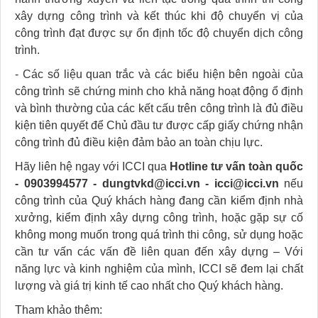
xây dựng công trình và kết thúc khi độ chuyển vị của
công trình đạt được sự ổn định tốc độ chuyển dịch công
trình.
- Các số liệu quan trắc và các biểu hiện bên ngoài của
công trình sẽ chứng minh cho khả năng hoạt động ổ định
và bình thường của các kết cấu trên công trình là đủ điều
kiện tiên quyết để Chủ đầu tư được cấp giấy chứng nhận
công trình đủ điều kiện đảm bảo an toàn chịu lực.
Hãy liên hệ ngay với ICCI qua
Hotline tư vấn toàn quốc
- 0903994577 - dungtvkd@icci.vn - icci@icci.vn
nếu
công trình của Quý khách hàng đang cần kiểm định nhà
xưởng, kiểm định xây dựng công trình, hoặc gặp sự cố
không mong muốn trong quá trình thi công, sử dụng hoặc
cần tư vấn các vấn đề liên quan đến xây dựng – Với
năng lực và kinh nghiệm của mình, ICCI sẽ đem lại chất
lượng và giá trị kinh tế cao nhất cho Quý khách hàng.
Tham khảo thêm: