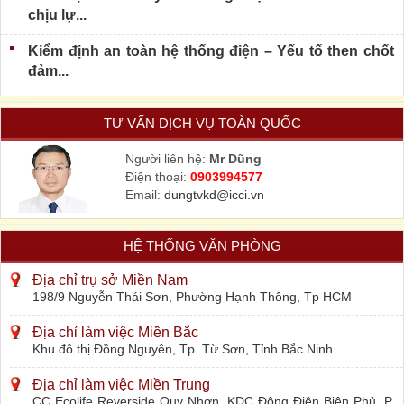
chịu lự...
Kiểm định an toàn hệ thống điện – Yếu tố then chốt
đảm...
TƯ VẤN DỊCH VỤ TOÀN QUỐC
Người liên hệ:
Mr Dũng
Điện thoại:
0903994577
Email:
dungtvkd@icci.vn
HỆ THỐNG VĂN PHÒNG
Địa chỉ trụ sở Miền Nam
198/9 Nguyễn Thái Sơn, Phường Hạnh Thông, Tp HCM
Địa chỉ làm việc Miền Bắc
Khu đô thị Đồng Nguyên, Tp. Từ Sơn, Tỉnh Bắc Ninh
Địa chỉ làm việc Miền Trung
CC Ecolife Reverside Quy Nhơn, KDC Đông Điện Biên Phủ, P.