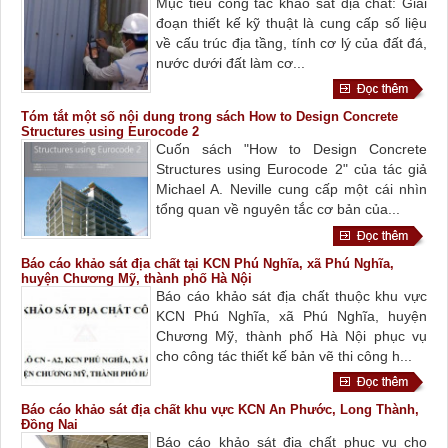
Mục tiêu công tác khảo sát địa chất: Giai
đoạn thiết kế kỹ thuật là cung cấp số liệu
về cấu trúc địa tầng, tính cơ lý của đất đá,
nước dưới đất làm cơ...
Tóm tắt một số nội dung trong sách How to Design Concrete
Structures using Eurocode 2
Cuốn sách "How to Design Concrete
Structures using Eurocode 2" của tác giả
Michael A. Neville cung cấp một cái nhìn
tổng quan về nguyên tắc cơ bản của...
Báo cáo khảo sát địa chất tại KCN Phú Nghĩa, xã Phú Nghĩa,
huyện Chương Mỹ, thành phố Hà Nội
Báo cáo khảo sát địa chất thuộc khu vực
KCN Phú Nghĩa, xã Phú Nghĩa, huyện
Chương Mỹ, thành phố Hà Nội phục vụ
cho công tác thiết kế bản vẽ thi công h...
Báo cáo khảo sát địa chất khu vực KCN An Phước, Long Thành,
Đồng Nai
Báo cáo khảo sát địa chất phục vụ cho