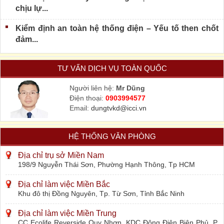
chịu lự...
Kiểm định an toàn hệ thống điện – Yếu tố then chốt
đảm...
TƯ VẤN DỊCH VỤ TOÀN QUỐC
Người liên hệ:
Mr Dũng
Điện thoại:
0903994577
Email:
dungtvkd@icci.vn
HỆ THỐNG VĂN PHÒNG
Địa chỉ trụ sở Miền Nam
198/9 Nguyễn Thái Sơn, Phường Hạnh Thông, Tp HCM
Địa chỉ làm việc Miền Bắc
Khu đô thị Đồng Nguyên, Tp. Từ Sơn, Tỉnh Bắc Ninh
Địa chỉ làm việc Miền Trung
CC Ecolife Reverside Quy Nhơn, KDC Đông Điện Biên Phủ, P.