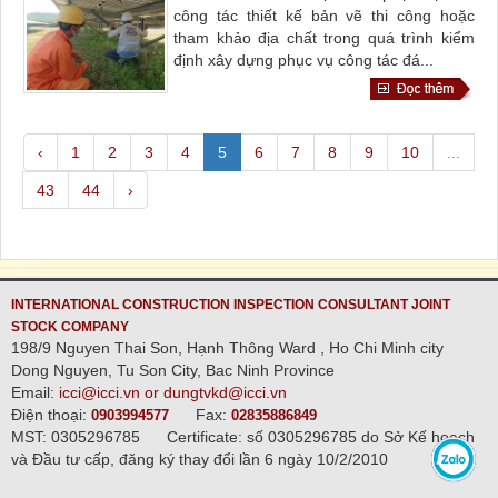
công tác thiết kế bản vẽ thi công hoặc
tham khảo địa chất trong quá trình kiểm
định xây dựng phục vụ công tác đá...
‹
1
2
3
4
5
6
7
8
9
10
...
43
44
›
INTERNATIONAL CONSTRUCTION INSPECTION CONSULTANT JOINT
STOCK COMPANY
198/9 Nguyen Thai Son, Hạnh Thông Ward , Ho Chi Minh city
Dong Nguyen, Tu Son City, Bac Ninh Province
Email:
icci@icci.vn or dungtvkd@icci.vn
Điện thoại:
Fax:
0903994577
02835886849
MST: 0305296785
Certificate: số 0305296785 do Sở Kế hoạch
và Đầu tư cấp, đăng ký thay đổi lần 6 ngày 10/2/2010