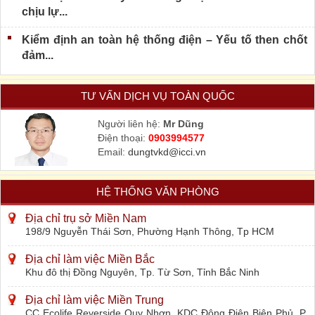
chịu lự...
Kiểm định an toàn hệ thống điện – Yếu tố then chốt
đảm...
TƯ VẤN DỊCH VỤ TOÀN QUỐC
Người liên hệ:
Mr Dũng
Điện thoại:
0903994577
Email:
dungtvkd@icci.vn
HỆ THỐNG VĂN PHÒNG
Địa chỉ trụ sở Miền Nam
198/9 Nguyễn Thái Sơn, Phường Hạnh Thông, Tp HCM
Địa chỉ làm việc Miền Bắc
Khu đô thị Đồng Nguyên, Tp. Từ Sơn, Tỉnh Bắc Ninh
Địa chỉ làm việc Miền Trung
CC Ecolife Reverside Quy Nhơn, KDC Đông Điện Biên Phủ, P.