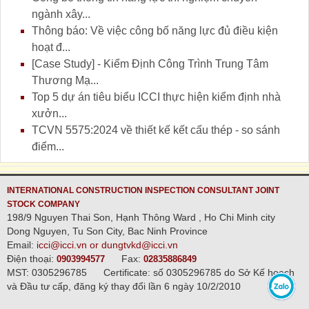
ngành xây...
Thông báo: Về việc công bố năng lực đủ điều kiện
hoạt đ...
[Case Study] - Kiểm Định Công Trình Trung Tâm
Thương Mạ...
Top 5 dự án tiêu biểu ICCI thực hiện kiểm định nhà
xưởn...
TCVN 5575:2024 về thiết kế kết cấu thép - so sánh
điểm...
INTERNATIONAL CONSTRUCTION INSPECTION CONSULTANT JOINT
STOCK COMPANY
198/9 Nguyen Thai Son, Hạnh Thông Ward , Ho Chi Minh city
Dong Nguyen, Tu Son City, Bac Ninh Province
Email:
icci@icci.vn or dungtvkd@icci.vn
Điện thoại:
Fax:
0903994577
02835886849
MST: 0305296785
Certificate: số 0305296785 do Sở Kế hoạch
và Đầu tư cấp, đăng ký thay đổi lần 6 ngày 10/2/2010