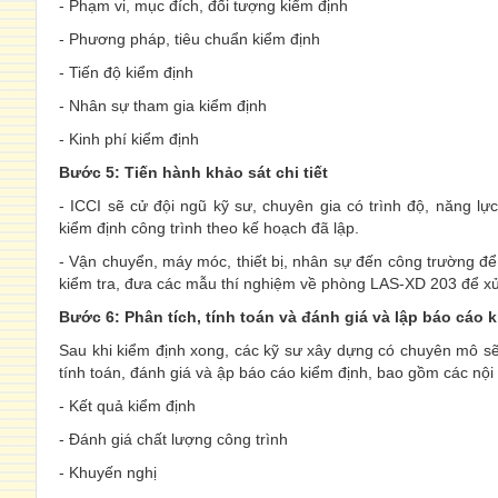
- Phạm vi, mục đích, đối tượng kiểm định
- Phương pháp, tiêu chuẩn kiểm định
- Tiến độ kiểm định
- Nhân sự tham gia kiểm định
- Kinh phí kiểm định
Bước 5: Tiến hành khảo sát chi tiết
- ICCI sẽ cử đội ngũ kỹ sư, chuyên gia có trình độ, năng lự
kiểm định công trình theo kế hoạch đã lập.
- Vận chuyển, máy móc, thiết bị, nhân sự đến công trường để 
kiểm tra, đưa các mẫu thí nghiệm về phòng LAS-XD 203 để xử
Bước 6: Phân tích, tính toán và đánh giá và l
ập báo cáo k
Sau khi kiểm định xong, các kỹ sư xây dựng có chuyên mô s
tính toán, đánh giá và ập báo cáo kiểm định, bao gồm các nội
- Kết quả kiểm định
- Đánh giá chất lượng công trình
- Khuyến nghị