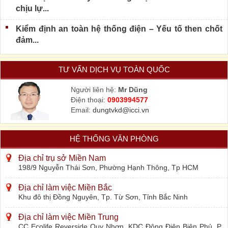
chịu lự...
Kiểm định an toàn hệ thống điện – Yếu tố then chốt
đảm...
TƯ VẤN DỊCH VỤ TOÀN QUỐC
Người liên hệ:
Mr Dũng
Điện thoại:
0903994577
Email:
dungtvkd@icci.vn
HỆ THỐNG VĂN PHÒNG
Địa chỉ trụ sở Miền Nam
198/9 Nguyễn Thái Sơn, Phường Hạnh Thông, Tp HCM
Địa chỉ làm việc Miền Bắc
Khu đô thị Đồng Nguyên, Tp. Từ Sơn, Tỉnh Bắc Ninh
Địa chỉ làm việc Miền Trung
CC Ecolife Reverside Quy Nhơn, KDC Đông Điện Biên Phủ, P.