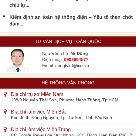
chịu lự...
Kiểm định an toàn hệ thống điện – Yếu tố then chốt
đảm...
TƯ VẤN DỊCH VỤ TOÀN QUỐC
Người liên hệ:
Mr Dũng
Điện thoại:
0903994577
Email:
dungtvkd@icci.vn
HỆ THỐNG VĂN PHÒNG
Địa chỉ trụ sở Miền Nam
198/9 Nguyễn Thái Sơn, Phường Hạnh Thông, Tp HCM
Địa chỉ làm việc Miền Bắc
Khu đô thị Đồng Nguyên, Tp. Từ Sơn, Tỉnh Bắc Ninh
Địa chỉ làm việc Miền Trung
CC Ecolife Reverside Quy Nhơn, KDC Đông Điện Biên Phủ, P.