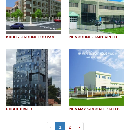
KHỐI 17 -TRƯỜNG LƯU VĂN LIỆT
NHÀ XƯỞNG - AMPHARCO U.S.A
NHÀ MÁY SẢN XUẤT GẠCH BLOCK
ROBOT TOWER
‹
1
2
›