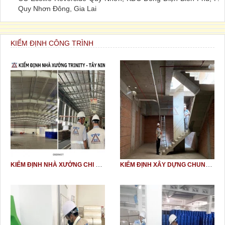
Quy Nhơn Đông, Gia Lai
KIỂM ĐỊNH CÔNG TRÌNH
KIỂM ĐỊNH NHÀ XƯỞNG CHI NHÁNH CÔNG TY TNHH TRINITY VIỆT NAM – NHÀ MÁY CHẾ BIẾN HOA QUẢ XUẤT KHẨU.
KIỂM ĐỊNH XÂY DỰNG CHUNG CƯ TẠI TP HỒ CHÍ MINH