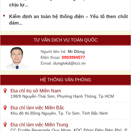
chịu lự...
Kiểm định an toàn hệ thống điện – Yếu tố then chốt
đảm...
TƯ VẤN DỊCH VỤ TOÀN QUỐC
Người liên hệ:
Mr Dũng
Điện thoại:
0903994577
Email:
dungtvkd@icci.vn
HỆ THỐNG VĂN PHÒNG
Địa chỉ trụ sở Miền Nam
198/9 Nguyễn Thái Sơn, Phường Hạnh Thông, Tp HCM
Địa chỉ làm việc Miền Bắc
Khu đô thị Đồng Nguyên, Tp. Từ Sơn, Tỉnh Bắc Ninh
Địa chỉ làm việc Miền Trung
CC Ecolife Reverside Quy Nhơn, KDC Đông Điện Biên Phủ, P.