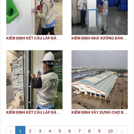
KIỂM ĐỊNH KẾT CẤU LẮP ĐẶT ĐIỆN MẶT TRỜI ÁP TRÊN MÁI NHÀ SANG FANG (SOLAR PANEL, ROOFTOP SOLAR SYSTEM)
KIỂM ĐỊNH NHÀ XƯỞNG ĐÁNH GIÁ VÀ CẤP GIẤY CHỨNG NHẬN AN TOÀN CHỊU LỰC NHÀ XƯỞNG DƯƠNG HOÀNG
KIỂM ĐỊNH KẾT CẤU LẮP ĐẶT ĐIỆN MẶT TRỜI ÁP TRÊN MÁI NHÀ EMIVEST FEEDMILL (SOLAR PANEL, ROOFTOP SOLAR SYSTEM)
KIỂM ĐỊNH XÂY DỰNG CHỢ BÌNH ĐIỀN
‹
1
2
3
4
5
6
7
8
9
10
...