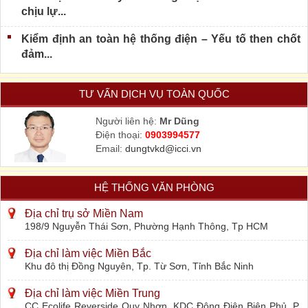
chịu lự...
Kiểm định an toàn hệ thống điện – Yếu tố then chốt
đảm...
TƯ VẤN DỊCH VỤ TOÀN QUỐC
Người liên hệ:
Mr Dũng
Điện thoại:
0903994577
Email:
dungtvkd@icci.vn
HỆ THỐNG VĂN PHÒNG
Địa chỉ trụ sở Miền Nam
198/9 Nguyễn Thái Sơn, Phường Hạnh Thông, Tp HCM
Địa chỉ làm việc Miền Bắc
Khu đô thị Đồng Nguyên, Tp. Từ Sơn, Tỉnh Bắc Ninh
Địa chỉ làm việc Miền Trung
CC Ecolife Reverside Quy Nhơn, KDC Đông Điện Biên Phủ, P.