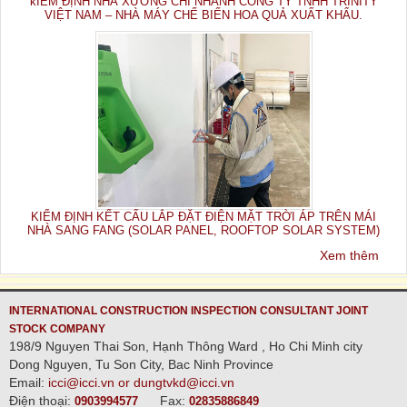
kIỂM ĐỊNH NHÀ XƯỞNG CHI NHÁNH CÔNG TY TNHH TRINITY
VIỆT NAM – NHÀ MÁY CHẾ BIẾN HOA QUẢ XUẤT KHẨU.
KIỂM ĐỊNH KẾT CẤU LẮP ĐẶT ĐIỆN MẶT TRỜI ÁP TRÊN MÁI
NHÀ SANG FANG (SOLAR PANEL, ROOFTOP SOLAR SYSTEM)
Xem thêm
INTERNATIONAL CONSTRUCTION INSPECTION CONSULTANT JOINT
STOCK COMPANY
198/9 Nguyen Thai Son, Hạnh Thông Ward , Ho Chi Minh city
Dong Nguyen, Tu Son City, Bac Ninh Province
Email:
icci@icci.vn or dungtvkd@icci.vn
Điện thoại:
Fax:
0903994577
02835886849