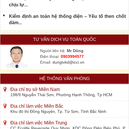
chịu lự...
Kiểm định an toàn hệ thống điện – Yếu tố then chốt
đảm...
TƯ VẤN DỊCH VỤ TOÀN QUỐC
Người liên hệ:
Mr Dũng
Điện thoại:
0903994577
Email:
dungtvkd@icci.vn
HỆ THỐNG VĂN PHÒNG
Địa chỉ trụ sở Miền Nam
198/9 Nguyễn Thái Sơn, Phường Hạnh Thông, Tp HCM
Địa chỉ làm việc Miền Bắc
Khu đô thị Đồng Nguyên, Tp. Từ Sơn, Tỉnh Bắc Ninh
Địa chỉ làm việc Miền Trung
CC Ecolife Reverside Quy Nhơn, KDC Đông Điện Biên Phủ, P.