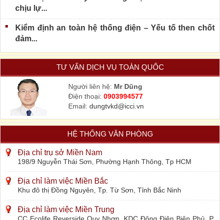
chịu lự...
Kiểm định an toàn hệ thống điện – Yếu tố then chốt
đảm...
TƯ VẤN DỊCH VỤ TOÀN QUỐC
Người liên hệ:
Mr Dũng
Điện thoại:
0903994577
Email:
dungtvkd@icci.vn
HỆ THỐNG VĂN PHÒNG
Địa chỉ trụ sở Miền Nam
198/9 Nguyễn Thái Sơn, Phường Hạnh Thông, Tp HCM
Địa chỉ làm việc Miền Bắc
Khu đô thị Đồng Nguyên, Tp. Từ Sơn, Tỉnh Bắc Ninh
Địa chỉ làm việc Miền Trung
CC Ecolife Reverside Quy Nhơn, KDC Đông Điện Biên Phủ, P.