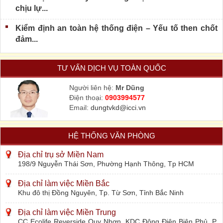
chịu lự...
Kiểm định an toàn hệ thống điện – Yếu tố then chốt
đảm...
TƯ VẤN DỊCH VỤ TOÀN QUỐC
Người liên hệ:
Mr Dũng
Điện thoại:
0903994577
Email:
dungtvkd@icci.vn
HỆ THỐNG VĂN PHÒNG
Địa chỉ trụ sở Miền Nam
198/9 Nguyễn Thái Sơn, Phường Hạnh Thông, Tp HCM
Địa chỉ làm việc Miền Bắc
Khu đô thị Đồng Nguyên, Tp. Từ Sơn, Tỉnh Bắc Ninh
Địa chỉ làm việc Miền Trung
CC Ecolife Reverside Quy Nhơn, KDC Đông Điện Biên Phủ, P.