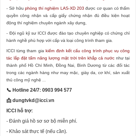
- Sở hữu
phòng thí nghiệm LAS-XD 203
được cơ quan có thẩm
quyền công nhận và cấp giấy chứng nhận đủ điều kiện hoạt
động thí nghiệm chuyên ngành xây dựng,
- Đội ngũ kỹ sư ICCI được đào tạo chuyên nghiệp có chứng chỉ
hành nghề phù hợp với cấp và loại công trình tham gia.
ICCI từng tham gia
kiểm định kết cấu công trình phục vụ công
tác lắp đặt tấm năng lượng mặt trời trên khắp cả nước
như tại
thành phố Hồ Chí Minh, Đồng Nai, Bình Dương từ các đối tác
trong các ngành hàng như may mặc, giày da, cơ khí, sản xuất
thủ công mỹ nghệ ...
📞 Hotline 24/7: 0903 994 577
📩 dungtvkd@icci.vn
ICCI hỗ trợ:
- Đánh giá hồ sơ sơ bộ miễn phí.
- Khảo sát thực tế (nếu cần).