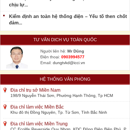
chịu lự...
Kiểm định an toàn hệ thống điện – Yếu tố then chốt
đảm...
TƯ VẤN DỊCH VỤ TOÀN QUỐC
Người liên hệ:
Mr Dũng
Điện thoại:
0903994577
Email:
dungtvkd@icci.vn
HỆ THỐNG VĂN PHÒNG
Địa chỉ trụ sở Miền Nam
198/9 Nguyễn Thái Sơn, Phường Hạnh Thông, Tp HCM
Địa chỉ làm việc Miền Bắc
Khu đô thị Đồng Nguyên, Tp. Từ Sơn, Tỉnh Bắc Ninh
Địa chỉ làm việc Miền Trung
CC Ecolife Reverside Quy Nhơn, KDC Đông Điện Biên Phủ, P.