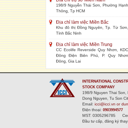
198/9 Nguyễn Thái Sơn, Phường Hạn
Thông, Tp HCM
Địa chỉ làm việc Miền Bắc
Khu đô thị Đồng Nguyên, Tp. Từ Sơn
Tỉnh Bắc Ninh
Địa chỉ làm việc Miền Trung
CC Ecolife Reverside Quy Nhơn, KD
Đông Điện Biên Phủ, P. Quy Nhơ
Đông, Gia Lai
INTERNATIONAL CONSTR
STOCK COMPANY
198/9 Nguyen Thai Son, 
Dong Nguyen, Tu Son Cit
Email:
icci@icci.vn or du
Điện thoại:
0903994577
MST: 0305296785
Ce
Đầu tư cấp, đăng ký thay