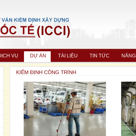
DỊCH VỤ
DỰ ÁN
TÀI LIỆU
TIN TỨC
NĂNG
KIỂM ĐỊNH CÔNG TRÌNH