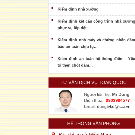
Kiểm định nhà xưởng
Kiểm định kết cấu công trình nhà xưởn
phục vụ lắp đặt...
Kiểm định nhà máy và chứng nhận đả
bảo an toàn chịu lự...
Kiểm định an toàn hệ thống điện – Yế
tố then chốt đảm...
TƯ VẤN DỊCH VỤ TOÀN QUỐC
Người liên hệ:
Mr Dũng
Điện thoại:
0903994577
Email:
dungtvkd@icci.vn
HỆ THỐNG VĂN PHÒNG
Địa chỉ trụ sở Miền Nam