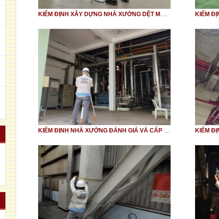
KIỂM ĐỊNH XÂY DỰNG NHÀ XƯỞNG DỆT MAY ESPRINTA
KIỂM Đ
g
m
u
KIỂM ĐỊNH NHÀ XƯỞNG ĐÁNH GIÁ VÀ CẤP GIẤY CHỨNG NHẬN AN TOÀN CHỊU LỰC NHÀ MÁY THỦY SẢN CÀ MAU