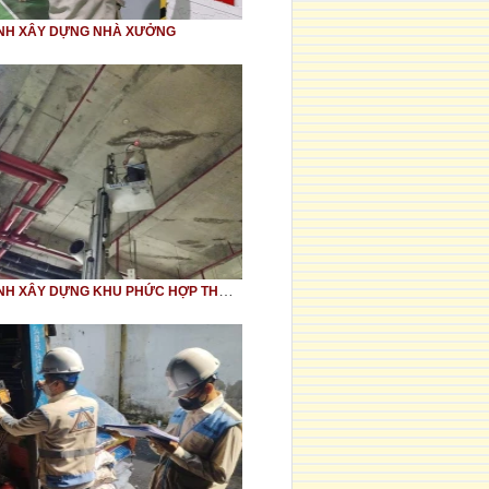
ỊNH XÂY DỰNG NHÀ XƯỞNG
KIỂM ĐỊNH XÂY DỰNG KHU PHỨC HỢP THƯƠNG MẠI