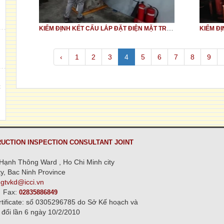
h
KIỂM ĐỊNH KẾT CẤU LẮP ĐẶT ĐIỆN MẶT TRỜI ÁP TRÊN MÁI NHÀ XƯỞNG SẢN XUẤT CƠ KHÍ (SOLAR PANEL, ROOFTOP SOLAR SYSTEM)
,
‹
1
2
3
4
5
6
7
8
9
C
n
UCTION INSPECTION CONSULTANT JOINT
Hạnh Thông Ward , Ho Chi Minh city
y, Bac Ninh Province
ngtvkd@icci.vn
Fax:
02835886849
rtificate: số 0305296785 do Sở Kế hoạch và
 đổi lần 6 ngày 10/2/2010