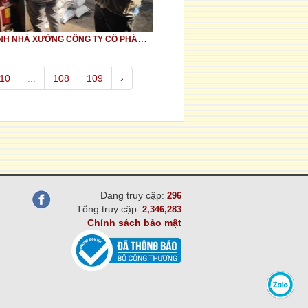
KIỂM ĐỊNH NHÀ XƯỞNG CÔNG TY CỔ PHẦN ĐẦU TƯ THÀNH CHÂU
10
...
108
109
›
Đang truy cập:
296
Tổng truy cập:
2,346,283
Chính sách bảo mật