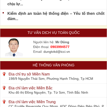
chịu lự...
Kiểm định an toàn hệ thống điện – Yếu tố then chốt
đảm...
TƯ VẤN DỊCH VỤ TOÀN QUỐC
Người liên hệ:
Mr Dũng
Điện thoại:
0903994577
Email:
dungtvkd@icci.vn
HỆ THỐNG VĂN PHÒNG
Địa chỉ trụ sở Miền Nam
198/9 Nguyễn Thái Sơn, Phường Hạnh Thông, Tp HCM
Địa chỉ làm việc Miền Bắc
Khu đô thị Đồng Nguyên, Tp. Từ Sơn, Tỉnh Bắc Ninh
Địa chỉ làm việc Miền Trung
CC Ecolife Reverside Quy Nhơn, KDC Đông Điện Biên Phủ, P.