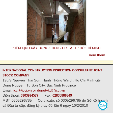
KIỂM ĐỊNH XÂY DỰNG CHUNG CƯ TẠI TP HỒ CHÍ MINH
Xem thêm
INTERNATIONAL CONSTRUCTION INSPECTION CONSULTANT JOINT
STOCK COMPANY
198/9 Nguyen Thai Son, Hạnh Thông Ward , Ho Chi Minh city
Dong Nguyen, Tu Son City, Bac Ninh Province
Email:
icci@icci.vn or dungtvkd@icci.vn
Điện thoại:
Fax:
0903994577
02835886849
MST: 0305296785
Certificate: số 0305296785 do Sở Kế hoạch
và Đầu tư cấp, đăng ký thay đổi lần 6 ngày 10/2/2010