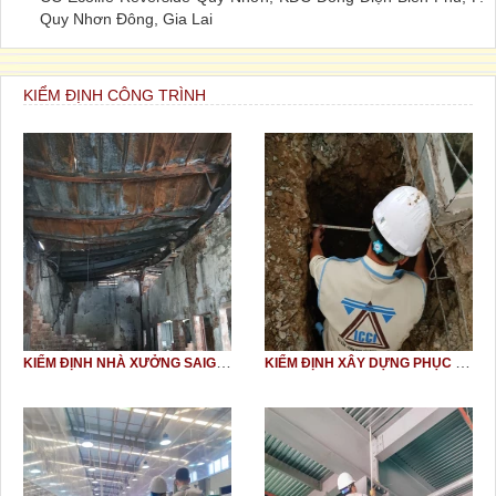
Quy Nhơn Đông, Gia Lai
KIỂM ĐỊNH CÔNG TRÌNH
KIỂM ĐỊNH NHÀ XƯỞNG SAIGON KNITWEAR
KIỂM ĐỊNH XÂY DỰNG PHỤC VỤ NÂNG TẦNG CÔNG TRÌNH