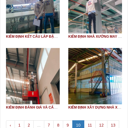
KIỂM ĐỊNH KẾT CẤU LẮP ĐẶT ĐIỆN MẶT TRỜI TRÊN MÁI XƯỞNG DỆT MAY (SOLAR PANEL, ROOFTOP SOLAR SYSTEM)
KIỂM ĐỊNH NHÀ XƯỞNG MAY MẶC
KIỂM ĐỊNH ĐÁNH GIÁ VÀ CẤP CHỨNG NHẬN AN TOÀN CHỊU LỰC CÔNG TRÌNH NHÀ XƯỞNG
KIỂM ĐỊNH XÂY DỰNG NHÀ XƯỞNG TAIYU
‹
1
2
...
7
8
9
10
11
12
13