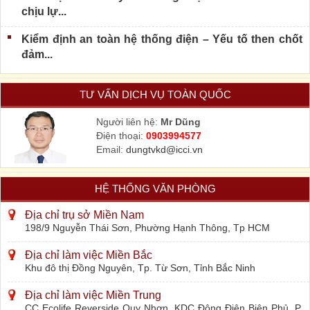
chịu lự...
Kiểm định an toàn hệ thống điện – Yếu tố then chốt
đảm...
TƯ VẤN DỊCH VỤ TOÀN QUỐC
Người liên hệ:
Mr Dũng
Điện thoại:
0903994577
Email:
dungtvkd@icci.vn
HỆ THỐNG VĂN PHÒNG
Địa chỉ trụ sở Miền Nam
198/9 Nguyễn Thái Sơn, Phường Hạnh Thông, Tp HCM
Địa chỉ làm việc Miền Bắc
Khu đô thị Đồng Nguyên, Tp. Từ Sơn, Tỉnh Bắc Ninh
Địa chỉ làm việc Miền Trung
CC Ecolife Reverside Quy Nhơn, KDC Đông Điện Biên Phủ, P.