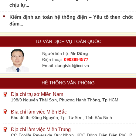
chịu lự...
Kiểm định an toàn hệ thống điện – Yếu tố then chốt
đảm...
TƯ VẤN DỊCH VỤ TOÀN QUỐC
Người liên hệ:
Mr Dũng
Điện thoại:
0903994577
Email:
dungtvkd@icci.vn
HỆ THỐNG VĂN PHÒNG
Địa chỉ trụ sở Miền Nam
198/9 Nguyễn Thái Sơn, Phường Hạnh Thông, Tp HCM
Địa chỉ làm việc Miền Bắc
Khu đô thị Đồng Nguyên, Tp. Từ Sơn, Tỉnh Bắc Ninh
Địa chỉ làm việc Miền Trung
CC Ecolife Reverside Quy Nhơn, KDC Đông Điện Biên Phủ, P.