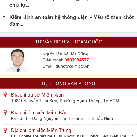
chịu lự...
Kiểm định an toàn hệ thống điện – Yếu tố then chốt
đảm...
TƯ VẤN DỊCH VỤ TOÀN QUỐC
Người liên hệ:
Mr Dũng
Điện thoại:
0903994577
Email:
dungtvkd@icci.vn
HỆ THỐNG VĂN PHÒNG
Địa chỉ trụ sở Miền Nam
198/9 Nguyễn Thái Sơn, Phường Hạnh Thông, Tp HCM
Địa chỉ làm việc Miền Bắc
Khu đô thị Đồng Nguyên, Tp. Từ Sơn, Tỉnh Bắc Ninh
Địa chỉ làm việc Miền Trung
CC Ecolife Reverside Quy Nhơn, KDC Đông Điện Biên Phủ, P.