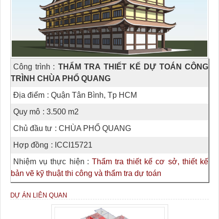
Công trình
:
THẨM TRA THIẾT KẾ DỰ TOÁN CÔNG
TRÌNH CHÙA PHỔ QUANG
Địa điểm
: Quận Tân Bình, Tp HCM
Quy mô
: 3.500 m2
Chủ đầu tư
: CHÙA PHỔ QUANG
Hợp đồng
: ICCI15721
Nhiệm vụ thực hiện
:
Thẩm tra thiết kế cơ sở, thiết kế
bản vẽ kỹ thuật thi công và thẩm tra dự toán
DỰ ÁN LIÊN QUAN