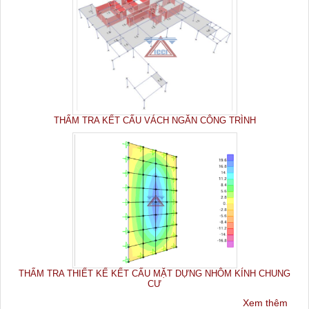
THẨM TRA KẾT CẤU VÁCH NGĂN CÔNG TRÌNH
THẨM TRA THIẾT KẾ KẾT CẤU MẶT DỰNG NHÔM KÍNH CHUNG
CƯ
Xem thêm