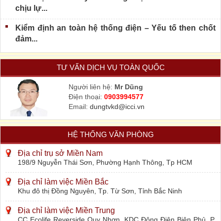
chịu lự...
Kiểm định an toàn hệ thống điện – Yếu tố then chốt
đảm...
TƯ VẤN DỊCH VỤ TOÀN QUỐC
Người liên hệ:
Mr Dũng
Điện thoại:
0903994577
Email:
dungtvkd@icci.vn
HỆ THỐNG VĂN PHÒNG
Địa chỉ trụ sở Miền Nam
198/9 Nguyễn Thái Sơn, Phường Hạnh Thông, Tp HCM
Địa chỉ làm việc Miền Bắc
Khu đô thị Đồng Nguyên, Tp. Từ Sơn, Tỉnh Bắc Ninh
Địa chỉ làm việc Miền Trung
CC Ecolife Reverside Quy Nhơn, KDC Đông Điện Biên Phủ, P.