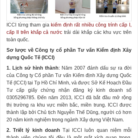
ICCI từng tham gia
kiểm định rất nhiều công trình cấp I,
cấp II trên khắp cả nước
trải dài khắp các khu vực trên
toàn quốc.
Sơ lược về Công ty cổ phần Tư vấn Kiểm định Xây
dựng Quốc Tế (ICCI)
1. Lịch sử hình thành
: Năm 2007 đánh dấu sự ra đời
của Công ty Cổ phần Tư vấn Kiểm định Xây dựng Quốc
Tế (ICCI) tại Tp Hồ Chí Minh, và được Sở Kế Hoạch Đầu
Tư cấp giấy chứng nhận đăng ký kinh doanh số
0305296785. Đến năm 2013, ICCI đã bắt đầu mở rộng
thị trường ra khu vực miền bắc, miền trung. ICCI được
thành lập bởi Chủ tịch Nguyễn Thế Dũng, người có hơn
20 năm kinh nghiệm trong ngành Xây dựng Việt Nam.
2. Triết lý kinh doanh
Tại ICCI luôn quan niệm mỗi
thành viên chúng tôi đều là một mắt xích quan trọng.