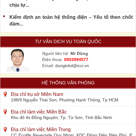
chịu lự...
Kiểm định an toàn hệ thống điện – Yếu tố then chốt
đảm...
TƯ VẤN DỊCH VỤ TOÀN QUỐC
Người liên hệ:
Mr Dũng
Điện thoại:
0903994577
Email:
dungtvkd@icci.vn
HỆ THỐNG VĂN PHÒNG
Địa chỉ trụ sở Miền Nam
198/9 Nguyễn Thái Sơn, Phường Hạnh Thông, Tp HCM
Địa chỉ làm việc Miền Bắc
Khu đô thị Đồng Nguyên, Tp. Từ Sơn, Tỉnh Bắc Ninh
Địa chỉ làm việc Miền Trung
CC Ecolife Reverside Quy Nhơn, KDC Đông Điện Biên Phủ, P.