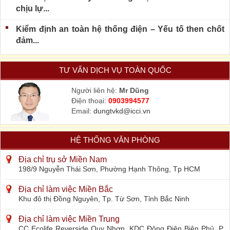
chịu lự...
Kiểm định an toàn hệ thống điện – Yếu tố then chốt
đảm...
TƯ VẤN DỊCH VỤ TOÀN QUỐC
Người liên hệ:
Mr Dũng
Điện thoại:
0903994577
Email:
dungtvkd@icci.vn
HỆ THỐNG VĂN PHÒNG
Địa chỉ trụ sở Miền Nam
198/9 Nguyễn Thái Sơn, Phường Hạnh Thông, Tp HCM
Địa chỉ làm việc Miền Bắc
Khu đô thị Đồng Nguyên, Tp. Từ Sơn, Tỉnh Bắc Ninh
Địa chỉ làm việc Miền Trung
CC Ecolife Reverside Quy Nhơn, KDC Đông Điện Biên Phủ, P.