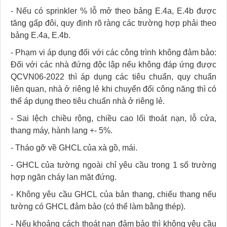
- Nếu có sprinkler % lỗ mở theo bảng E.4a, E.4b được
tăng gấp đôi, quy định rõ ràng các trường hợp phải theo
bảng E.4a, E.4b.
- Phạm vi áp dụng đối với các công trình không đảm bảo:
Đối với các nhà đứng độc lập nếu không đáp ứng được
QCVN06-2022 thì áp dụng các tiêu chuẩn, quy chuẩn
liên quan, nhà ở riêng lẻ khi chuyển đổi công năng thì có
thể áp dụng theo tiêu chuẩn nhà ở riêng lẻ.
- Sai lệch chiều rộng, chiều cao lối thoát nạn, lỗ cửa,
thang máy, hành lang +- 5%.
- Tháo gỡ về GHCL của xà gồ, mái.
- GHCL của tường ngoài chỉ yêu cầu trong 1 số trường
hợp ngăn cháy lan mặt đứng.
- Không yêu cầu GHCL của bản thang, chiếu thang nếu
tường có GHCL đảm bảo (có thể làm bằng thép).
- Nếu khoảng cách thoát nạn đảm bảo thì không yêu cầu