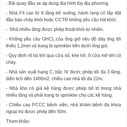
- Bãi quay đầu xe áp dụng địa hình tùy địa phương.
- Nhà F4 cao từ 6 tầng trở xuống, hành lang có lắp đặt
đầu báo cháy khói hoặc CCTĐ không yêu cầu hút khói.
- Nhà nhiều tầng được phép thoát khói tự nhiên.
- Không yêu cầu GHCL của ống gió nếu độ dày ống tối
thiểu 1,2mm và trang bị sprinkler trên dưới ống gió.
- Quy định rõ bù khí qua cửa sổ, khe hở, ô cửa mở khi có
cháy.
- Nhà sản xuất hạng C, bậc IV được phép tối đa 3 tầng,
diện tích đến 1400m2, chiều cao nhà tối đa 22m.
- Nhà kho có giá kệ hàng được phép bố trí trong nhà
nhiều tầng và phải trang bị sprinkler cho các kệ hàng.
- Chiều cao PCCC bệnh viện, nhà khám bệnh đa khoa
ngoại trú được phép đến 50m.
Tham khảo: