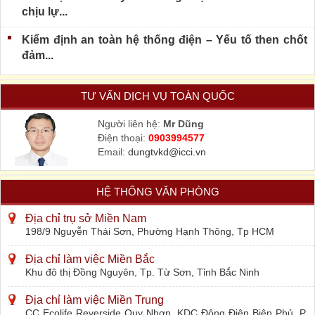
chịu lự...
Kiểm định an toàn hệ thống điện – Yếu tố then chốt
đảm...
TƯ VẤN DỊCH VỤ TOÀN QUỐC
Người liên hệ:
Mr Dũng
Điện thoại:
0903994577
Email:
dungtvkd@icci.vn
HỆ THỐNG VĂN PHÒNG
Địa chỉ trụ sở Miền Nam
198/9 Nguyễn Thái Sơn, Phường Hạnh Thông, Tp HCM
Địa chỉ làm việc Miền Bắc
Khu đô thị Đồng Nguyên, Tp. Từ Sơn, Tỉnh Bắc Ninh
Địa chỉ làm việc Miền Trung
CC Ecolife Reverside Quy Nhơn, KDC Đông Điện Biên Phủ, P.