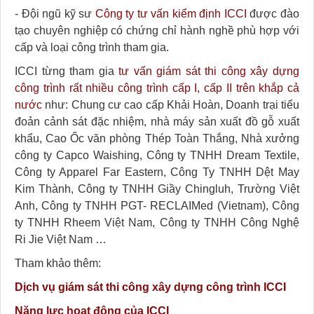
- Đội ngũ kỹ sư
Công ty tư vấn kiểm định ICCI
được đào
tạo chuyên nghiệp có chứng chỉ hành nghề phù hợp với
cấp và loại công trình tham gia.
ICCI từng tham gia
tư vấn giám sát thi công xây dựng
công trình rất nhiều công trình cấp I, cấp II trên khắp cả
nước
như: Chung cư cao cấp Khải Hoàn, Doanh trại tiểu
đoản cảnh sát đặc nhiệm, nhà máy sản xuất đồ gỗ xuất
khẩu, Cao Ốc văn phòng Thép Toàn Thắng, Nhà xưởng
công ty Capco Waishing, Công ty TNHH Dream Textile,
Công ty Apparel Far Eastern, Công Ty TNHH Dệt May
Kim Thành, Công ty TNHH Giầy Chingluh, Trường Việt
Anh, Công ty TNHH PGT- RECLAIMed (Vietnam), Công
ty TNHH Rheem Việt Nam, Công ty TNHH Công Nghệ
Ri Jie Việt Nam …
Tham khảo thêm:
Dịch vụ giám sát thi công xây dựng công trình ICCI
Năng lực hoạt động của ICCI