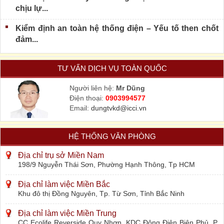
chịu lự...
Kiểm định an toàn hệ thống điện – Yếu tố then chốt
đảm...
TƯ VẤN DỊCH VỤ TOÀN QUỐC
Người liên hệ:
Mr Dũng
Điện thoại:
0903994577
Email:
dungtvkd@icci.vn
HỆ THỐNG VĂN PHÒNG
Địa chỉ trụ sở Miền Nam
198/9 Nguyễn Thái Sơn, Phường Hạnh Thông, Tp HCM
Địa chỉ làm việc Miền Bắc
Khu đô thị Đồng Nguyên, Tp. Từ Sơn, Tỉnh Bắc Ninh
Địa chỉ làm việc Miền Trung
CC Ecolife Reverside Quy Nhơn, KDC Đông Điện Biên Phủ, P.