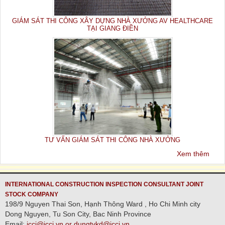
GIÁM SÁT THI CÔNG XÂY DỰNG NHÀ XƯỞNG AV HEALTHCARE
TẠI GIANG ĐIỀN
TƯ VẤN GIÁM SÁT THI CÔNG NHÀ XƯỞNG
Xem thêm
INTERNATIONAL CONSTRUCTION INSPECTION CONSULTANT JOINT
STOCK COMPANY
198/9 Nguyen Thai Son, Hạnh Thông Ward , Ho Chi Minh city
Dong Nguyen, Tu Son City, Bac Ninh Province
Email:
icci@icci.vn or dungtvkd@icci.vn