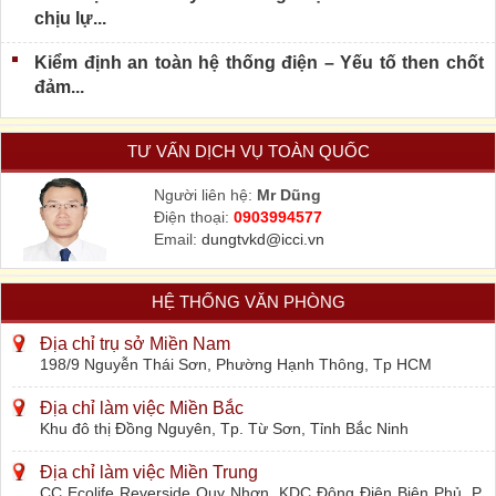
chịu lự...
Kiểm định an toàn hệ thống điện – Yếu tố then chốt
đảm...
TƯ VẤN DỊCH VỤ TOÀN QUỐC
Người liên hệ:
Mr Dũng
Điện thoại:
0903994577
Email:
dungtvkd@icci.vn
HỆ THỐNG VĂN PHÒNG
Địa chỉ trụ sở Miền Nam
198/9 Nguyễn Thái Sơn, Phường Hạnh Thông, Tp HCM
Địa chỉ làm việc Miền Bắc
Khu đô thị Đồng Nguyên, Tp. Từ Sơn, Tỉnh Bắc Ninh
Địa chỉ làm việc Miền Trung
CC Ecolife Reverside Quy Nhơn, KDC Đông Điện Biên Phủ, P.