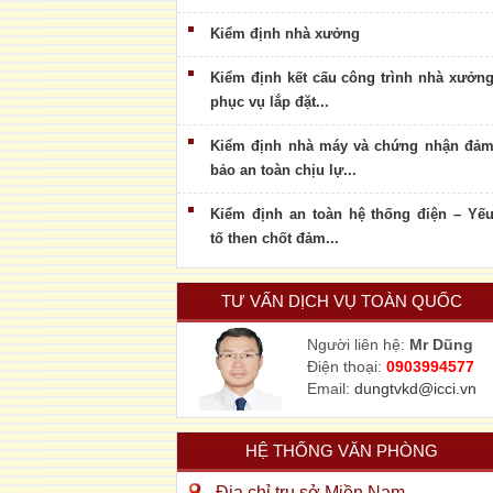
Kiểm định nhà xưởng
Kiểm định kết cấu công trình nhà xưởn
phục vụ lắp đặt...
Kiểm định nhà máy và chứng nhận đả
bảo an toàn chịu lự...
Kiểm định an toàn hệ thống điện – Yế
tố then chốt đảm...
TƯ VẤN DỊCH VỤ TOÀN QUỐC
Người liên hệ:
Mr Dũng
Điện thoại:
0903994577
Email:
dungtvkd@icci.vn
HỆ THỐNG VĂN PHÒNG
Địa chỉ trụ sở Miền Nam