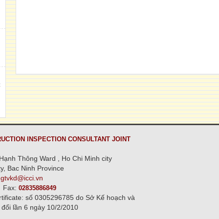
h
,
C
n
UCTION INSPECTION CONSULTANT JOINT
Hạnh Thông Ward , Ho Chi Minh city
y, Bac Ninh Province
ngtvkd@icci.vn
Fax:
02835886849
rtificate: số 0305296785 do Sở Kế hoạch và
 đổi lần 6 ngày 10/2/2010