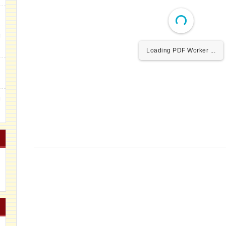
g
Loading PDF Worker ...
m
u