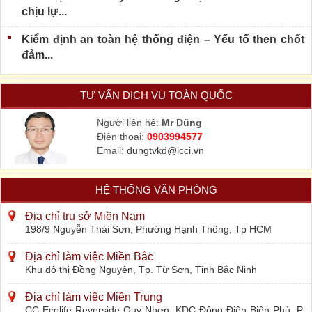
chịu lự...
Kiểm định an toàn hệ thống điện – Yếu tố then chốt
đảm...
TƯ VẤN DỊCH VỤ TOÀN QUỐC
Người liên hệ:
Mr Dũng
Điện thoại:
0903994577
Email:
dungtvkd@icci.vn
HỆ THỐNG VĂN PHÒNG
Địa chỉ trụ sở Miền Nam
198/9 Nguyễn Thái Sơn, Phường Hạnh Thông, Tp HCM
Địa chỉ làm việc Miền Bắc
Khu đô thị Đồng Nguyên, Tp. Từ Sơn, Tỉnh Bắc Ninh
Địa chỉ làm việc Miền Trung
CC Ecolife Reverside Quy Nhơn, KDC Đông Điện Biên Phủ, P.