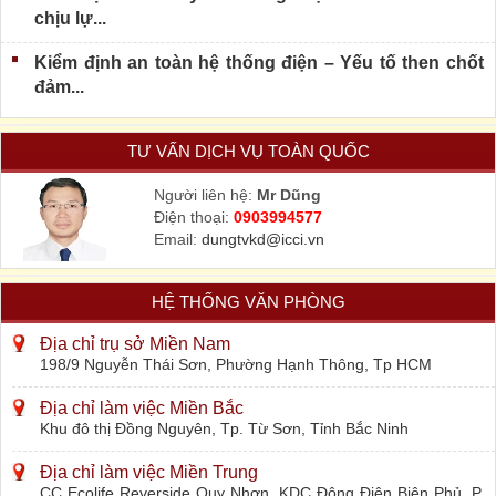
chịu lự...
Kiểm định an toàn hệ thống điện – Yếu tố then chốt
đảm...
TƯ VẤN DỊCH VỤ TOÀN QUỐC
Người liên hệ:
Mr Dũng
Điện thoại:
0903994577
Email:
dungtvkd@icci.vn
HỆ THỐNG VĂN PHÒNG
Địa chỉ trụ sở Miền Nam
198/9 Nguyễn Thái Sơn, Phường Hạnh Thông, Tp HCM
Địa chỉ làm việc Miền Bắc
Khu đô thị Đồng Nguyên, Tp. Từ Sơn, Tỉnh Bắc Ninh
Địa chỉ làm việc Miền Trung
CC Ecolife Reverside Quy Nhơn, KDC Đông Điện Biên Phủ, P.