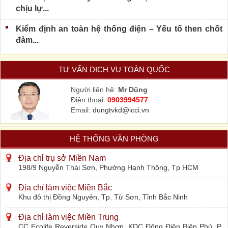
chịu lự...
Kiểm định an toàn hệ thống điện – Yếu tố then chốt
đảm...
TƯ VẤN DỊCH VỤ TOÀN QUỐC
Người liên hệ:
Mr Dũng
Điện thoại:
0903994577
Email:
dungtvkd@icci.vn
HỆ THỐNG VĂN PHÒNG
Địa chỉ trụ sở Miền Nam
198/9 Nguyễn Thái Sơn, Phường Hạnh Thông, Tp HCM
Địa chỉ làm việc Miền Bắc
Khu đô thị Đồng Nguyên, Tp. Từ Sơn, Tỉnh Bắc Ninh
Địa chỉ làm việc Miền Trung
CC Ecolife Reverside Quy Nhơn, KDC Đông Điện Biên Phủ, P.