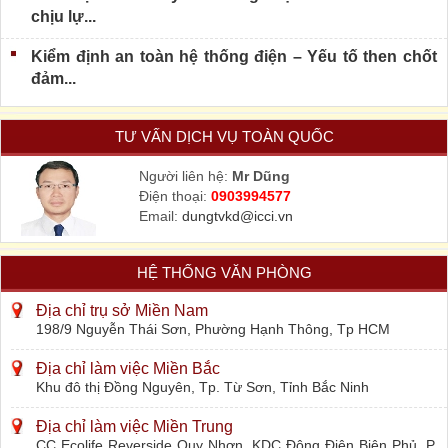
chịu lự...
Kiểm định an toàn hệ thống điện – Yếu tố then chốt
đảm...
TƯ VẤN DỊCH VỤ TOÀN QUỐC
Người liên hệ:
Mr Dũng
Điện thoại:
0903994577
Email:
dungtvkd@icci.vn
HỆ THỐNG VĂN PHÒNG
Địa chỉ trụ sở Miền Nam
198/9 Nguyễn Thái Sơn, Phường Hạnh Thông, Tp HCM
Địa chỉ làm việc Miền Bắc
Khu đô thị Đồng Nguyên, Tp. Từ Sơn, Tỉnh Bắc Ninh
Địa chỉ làm việc Miền Trung
CC Ecolife Reverside Quy Nhơn, KDC Đông Điện Biên Phủ, P.