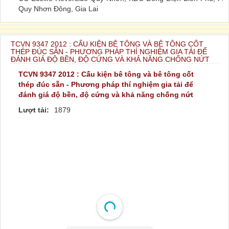
Quy Nhơn Đông, Gia Lai
TCVN 9347 2012 : CẤU KIỆN BÊ TÔNG VÀ BÊ TÔNG CỐT
THÉP ĐÚC SẴN - PHƯƠNG PHÁP THÍ NGHIỆM GIA TẢI ĐỂ
ĐÁNH GIÁ ĐỘ BỀN, ĐỘ CỨNG VÀ KHẢ NĂNG CHỐNG NỨT
TCVN 9347 2012 : Cấu kiện bê tông và bê tông cốt
thép đúc sẵn - Phương pháp thí nghiệm gia tải để
đánh giá độ bền, độ cứng và khả năng chống nứt
Lượt tải:
1879