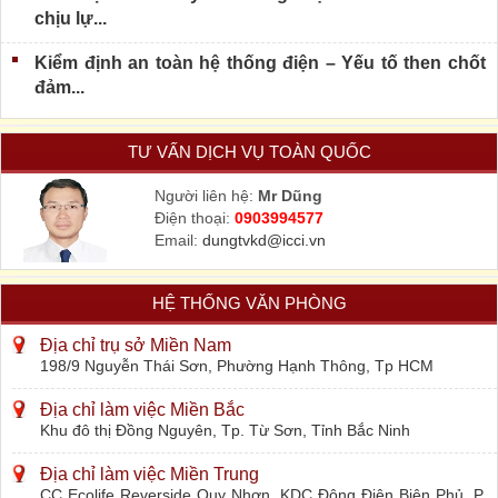
chịu lự...
Kiểm định an toàn hệ thống điện – Yếu tố then chốt
đảm...
TƯ VẤN DỊCH VỤ TOÀN QUỐC
Người liên hệ:
Mr Dũng
Điện thoại:
0903994577
Email:
dungtvkd@icci.vn
HỆ THỐNG VĂN PHÒNG
Địa chỉ trụ sở Miền Nam
198/9 Nguyễn Thái Sơn, Phường Hạnh Thông, Tp HCM
Địa chỉ làm việc Miền Bắc
Khu đô thị Đồng Nguyên, Tp. Từ Sơn, Tỉnh Bắc Ninh
Địa chỉ làm việc Miền Trung
CC Ecolife Reverside Quy Nhơn, KDC Đông Điện Biên Phủ, P.