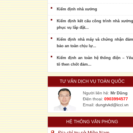
Kiểm định nhà xưởng
Kiểm định kết cấu công trình nhà xưởn
phục vụ lắp đặt...
Kiểm định nhà máy và chứng nhận đả
bảo an toàn chịu lự...
Kiểm định an toàn hệ thống điện – Yế
tố then chốt đảm...
TƯ VẤN DỊCH VỤ TOÀN QUỐC
Người liên hệ:
Mr Dũng
Điện thoại:
0903994577
Email:
dungtvkd@icci.vn
HỆ THỐNG VĂN PHÒNG
Địa chỉ trụ sở Miền Nam