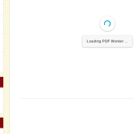
g
m
Loading PDF Worker ...
u