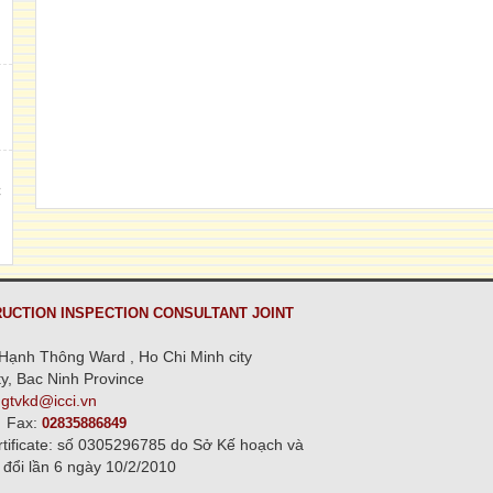
h
,
C
n
UCTION INSPECTION CONSULTANT JOINT
Hạnh Thông Ward , Ho Chi Minh city
y, Bac Ninh Province
ngtvkd@icci.vn
Fax:
02835886849
rtificate: số 0305296785 do Sở Kế hoạch và
 đổi lần 6 ngày 10/2/2010