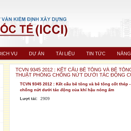
DỊCH VỤ
DỰ ÁN
TÀI LIỆU
TIN TỨC
NĂNG
TCVN 9345 2012 : KẾT CẤU BÊ TÔNG VÀ BÊ TÔ
THUẬT PHÒNG CHỐNG NỨT DƯỚI TÁC ĐỘNG C
TCVN 9345 2012 : Kết cấu bê tông và bê tông cốt thép
chống nứt dưới tác động của khí hậu nóng ẩm
Lượt tải:
2909