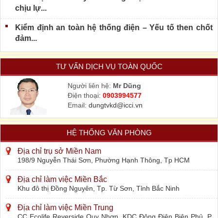
chịu lự...
Kiểm định an toàn hệ thống điện – Yếu tố then chốt
đảm...
TƯ VẤN DỊCH VỤ TOÀN QUỐC
Người liên hệ:
Mr Dũng
Điện thoại:
0903994577
Email:
dungtvkd@icci.vn
HỆ THỐNG VĂN PHÒNG
Địa chỉ trụ sở Miền Nam
198/9 Nguyễn Thái Sơn, Phường Hạnh Thông, Tp HCM
Địa chỉ làm việc Miền Bắc
Khu đô thị Đồng Nguyên, Tp. Từ Sơn, Tỉnh Bắc Ninh
Địa chỉ làm việc Miền Trung
CC Ecolife Reverside Quy Nhơn, KDC Đông Điện Biên Phủ, P.