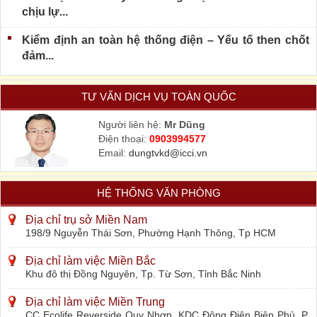
chịu lự...
Kiểm định an toàn hệ thống điện – Yếu tố then chốt
đảm...
TƯ VẤN DỊCH VỤ TOÀN QUỐC
Người liên hệ:
Mr Dũng
Điện thoại:
0903994577
Email:
dungtvkd@icci.vn
HỆ THỐNG VĂN PHÒNG
Địa chỉ trụ sở Miền Nam
198/9 Nguyễn Thái Sơn, Phường Hạnh Thông, Tp HCM
Địa chỉ làm việc Miền Bắc
Khu đô thị Đồng Nguyên, Tp. Từ Sơn, Tỉnh Bắc Ninh
Địa chỉ làm việc Miền Trung
CC Ecolife Reverside Quy Nhơn, KDC Đông Điện Biên Phủ, P.