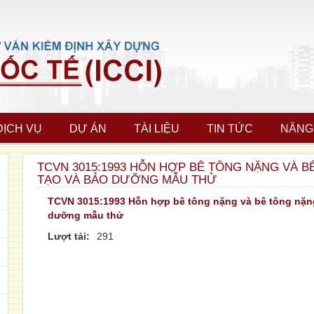
DỊCH VỤ
DỰ ÁN
TÀI LIỆU
TIN TỨC
NĂNG
TCVN 3015:1993 HỖN HỢP BÊ TÔNG NẶNG VÀ B
TẠO VÀ BẢO DƯỠNG MẪU THỬ
TCVN 3015:1993 Hỗn hợp bê tông nặng và bê tông nặng 
dưỡng mẫu thử
Lượt tải:
291