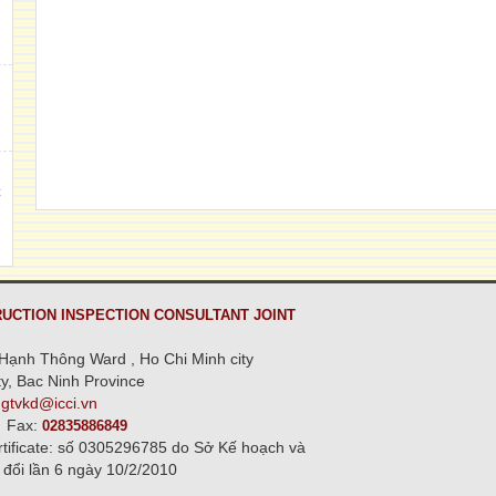
h
,
C
n
UCTION INSPECTION CONSULTANT JOINT
Hạnh Thông Ward , Ho Chi Minh city
y, Bac Ninh Province
ngtvkd@icci.vn
Fax:
02835886849
rtificate: số 0305296785 do Sở Kế hoạch và
 đổi lần 6 ngày 10/2/2010