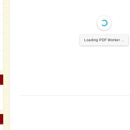
g
m
Loading PDF Worker ...
u