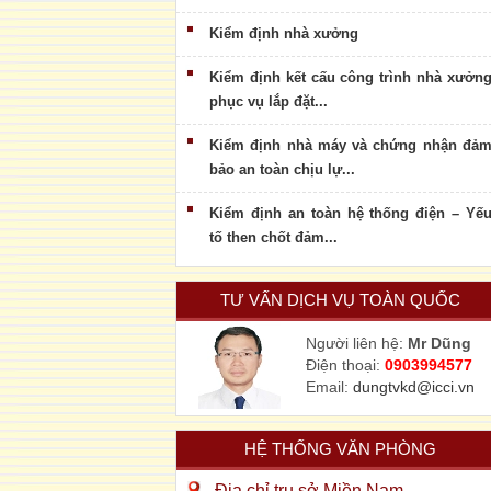
Kiểm định nhà xưởng
Kiểm định kết cấu công trình nhà xưởn
phục vụ lắp đặt...
Kiểm định nhà máy và chứng nhận đả
bảo an toàn chịu lự...
Kiểm định an toàn hệ thống điện – Yế
tố then chốt đảm...
TƯ VẤN DỊCH VỤ TOÀN QUỐC
Người liên hệ:
Mr Dũng
Điện thoại:
0903994577
Email:
dungtvkd@icci.vn
HỆ THỐNG VĂN PHÒNG
Địa chỉ trụ sở Miền Nam