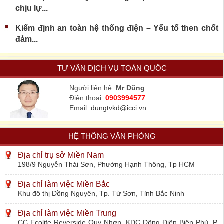
chịu lự...
Kiểm định an toàn hệ thống điện – Yếu tố then chốt
đảm...
TƯ VẤN DỊCH VỤ TOÀN QUỐC
Người liên hệ:
Mr Dũng
Điện thoại:
0903994577
Email:
dungtvkd@icci.vn
HỆ THỐNG VĂN PHÒNG
Địa chỉ trụ sở Miền Nam
198/9 Nguyễn Thái Sơn, Phường Hạnh Thông, Tp HCM
Địa chỉ làm việc Miền Bắc
Khu đô thị Đồng Nguyên, Tp. Từ Sơn, Tỉnh Bắc Ninh
Địa chỉ làm việc Miền Trung
CC Ecolife Reverside Quy Nhơn, KDC Đông Điện Biên Phủ, P.