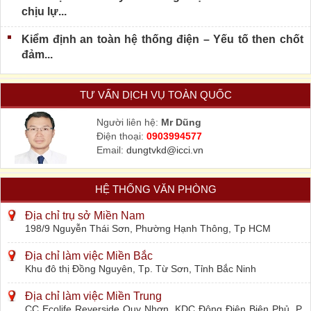
chịu lự...
Kiểm định an toàn hệ thống điện – Yếu tố then chốt
đảm...
TƯ VẤN DỊCH VỤ TOÀN QUỐC
Người liên hệ:
Mr Dũng
Điện thoại:
0903994577
Email:
dungtvkd@icci.vn
HỆ THỐNG VĂN PHÒNG
Địa chỉ trụ sở Miền Nam
198/9 Nguyễn Thái Sơn, Phường Hạnh Thông, Tp HCM
Địa chỉ làm việc Miền Bắc
Khu đô thị Đồng Nguyên, Tp. Từ Sơn, Tỉnh Bắc Ninh
Địa chỉ làm việc Miền Trung
CC Ecolife Reverside Quy Nhơn, KDC Đông Điện Biên Phủ, P.