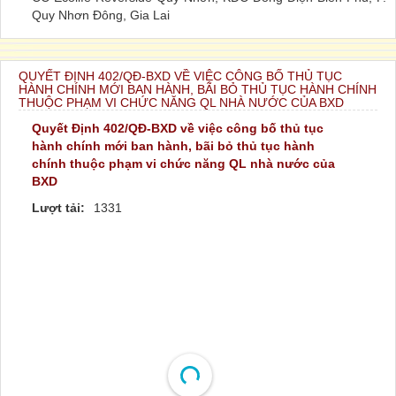
Quy Nhơn Đông, Gia Lai
QUYẾT ĐỊNH 402/QĐ-BXD VỀ VIỆC CÔNG BỐ THỦ TỤC
HÀNH CHÍNH MỚI BAN HÀNH, BÃI BỎ THỦ TỤC HÀNH CHÍNH
THUỘC PHẠM VI CHỨC NĂNG QL NHÀ NƯỚC CỦA BXD
Quyết Định 402/QĐ-BXD về việc công bố thủ tục
hành chính mới ban hành, bãi bỏ thủ tục hành
chính thuộc phạm vi chức năng QL nhà nước của
BXD
Lượt tải:
1331