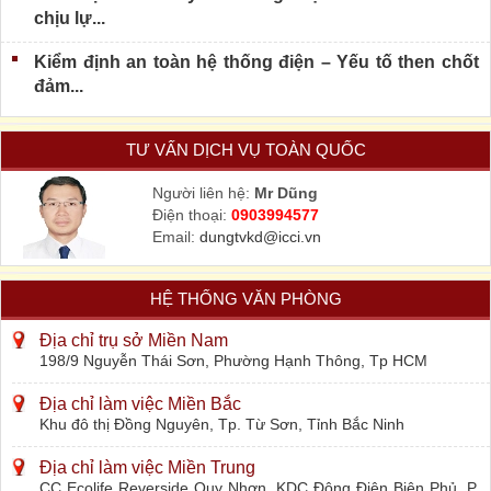
chịu lự...
Kiểm định an toàn hệ thống điện – Yếu tố then chốt
đảm...
TƯ VẤN DỊCH VỤ TOÀN QUỐC
Người liên hệ:
Mr Dũng
Điện thoại:
0903994577
Email:
dungtvkd@icci.vn
HỆ THỐNG VĂN PHÒNG
Địa chỉ trụ sở Miền Nam
198/9 Nguyễn Thái Sơn, Phường Hạnh Thông, Tp HCM
Địa chỉ làm việc Miền Bắc
Khu đô thị Đồng Nguyên, Tp. Từ Sơn, Tỉnh Bắc Ninh
Địa chỉ làm việc Miền Trung
CC Ecolife Reverside Quy Nhơn, KDC Đông Điện Biên Phủ, P.