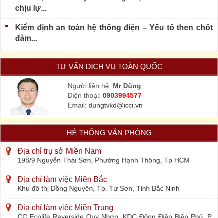
chịu lự...
Kiểm định an toàn hệ thống điện – Yếu tố then chốt
đảm...
TƯ VẤN DỊCH VỤ TOÀN QUỐC
Người liên hệ:
Mr Dũng
Điện thoại:
0903994577
Email:
dungtvkd@icci.vn
HỆ THỐNG VĂN PHÒNG
Địa chỉ trụ sở Miền Nam
198/9 Nguyễn Thái Sơn, Phường Hạnh Thông, Tp HCM
Địa chỉ làm việc Miền Bắc
Khu đô thị Đồng Nguyên, Tp. Từ Sơn, Tỉnh Bắc Ninh
Địa chỉ làm việc Miền Trung
CC Ecolife Reverside Quy Nhơn, KDC Đông Điện Biên Phủ, P.