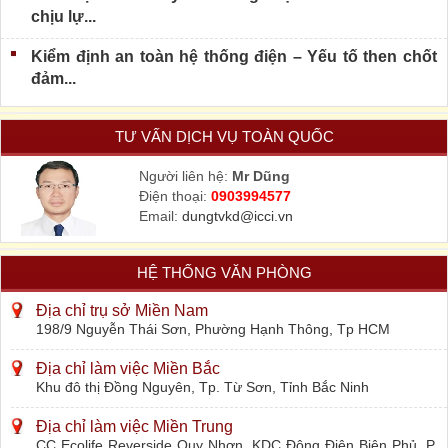
chịu lự...
Kiểm định an toàn hệ thống điện – Yếu tố then chốt
đảm...
TƯ VẤN DỊCH VỤ TOÀN QUỐC
Người liên hệ:
Mr Dũng
Điện thoại:
0903994577
Email:
dungtvkd@icci.vn
HỆ THỐNG VĂN PHÒNG
Địa chỉ trụ sở Miền Nam
198/9 Nguyễn Thái Sơn, Phường Hạnh Thông, Tp HCM
Địa chỉ làm việc Miền Bắc
Khu đô thị Đồng Nguyên, Tp. Từ Sơn, Tỉnh Bắc Ninh
Địa chỉ làm việc Miền Trung
CC Ecolife Reverside Quy Nhơn, KDC Đông Điện Biên Phủ, P.