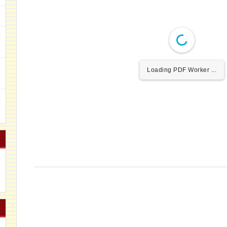
g
m
Loading PDF Worker ...
u