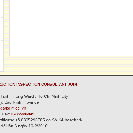
h
,
C
n
UCTION INSPECTION CONSULTANT JOINT
Hạnh Thông Ward , Ho Chi Minh city
y, Bac Ninh Province
ngtvkd@icci.vn
Fax:
02835886849
rtificate: số 0305296785 do Sở Kế hoạch và
 đổi lần 6 ngày 10/2/2010