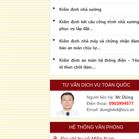
Kiểm định nhà xưởng
Kiểm định kết cấu công trình nhà xưởn
phục vụ lắp đặt...
Kiểm định nhà máy và chứng nhận đả
bảo an toàn chịu lự...
Kiểm định an toàn hệ thống điện – Yế
tố then chốt đảm...
TƯ VẤN DỊCH VỤ TOÀN QUỐC
Người liên hệ:
Mr Dũng
Điện thoại:
0903994577
Email:
dungtvkd@icci.vn
HỆ THỐNG VĂN PHÒNG
Địa chỉ trụ sở Miền Nam