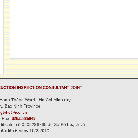
h
,
C
n
UCTION INSPECTION CONSULTANT JOINT
Hạnh Thông Ward , Ho Chi Minh city
y, Bac Ninh Province
ngtvkd@icci.vn
Fax:
02835886849
rtificate: số 0305296785 do Sở Kế hoạch và
 đổi lần 6 ngày 10/2/2010