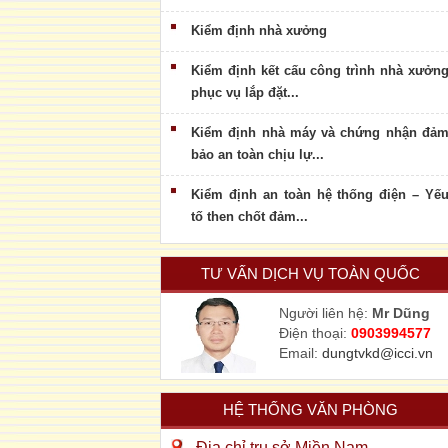
Kiểm định nhà xưởng
Kiểm định kết cấu công trình nhà xưởn
phục vụ lắp đặt...
Kiểm định nhà máy và chứng nhận đả
bảo an toàn chịu lự...
Kiểm định an toàn hệ thống điện – Yế
tố then chốt đảm...
TƯ VẤN DỊCH VỤ TOÀN QUỐC
Người liên hệ:
Mr Dũng
Điện thoại:
0903994577
Email:
dungtvkd@icci.vn
HỆ THỐNG VĂN PHÒNG
Địa chỉ trụ sở Miền Nam