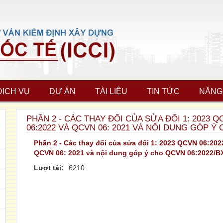
DỊCH VỤ
DỰ ÁN
TÀI LIỆU
TIN TỨC
NĂNG
PHẦN 2 - CÁC THAY ĐỔI CỦA SỬA ĐỔI 1: 2023 Q
06:2022 VÀ QCVN 06: 2021 VÀ NỘI DUNG GÓP Ý
Phần 2 - Các thay đổi của sửa đổi 1: 2023 QCVN 06:20
QCVN 06: 2021 và nội dung góp ý cho QCVN 06:2022/B
Lượt tải:
6210