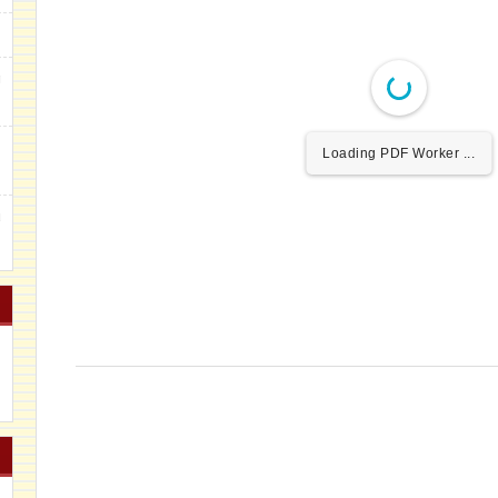
g
m
Loading PDF Worker ...
u