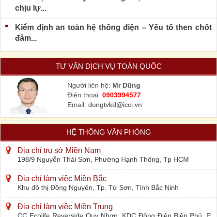
chịu lự...
Kiểm định an toàn hệ thống điện – Yếu tố then chốt
đảm...
TƯ VẤN DỊCH VỤ TOÀN QUỐC
Người liên hệ:
Mr Dũng
Điện thoại:
0903994577
Email:
dungtvkd@icci.vn
HỆ THỐNG VĂN PHÒNG
Địa chỉ trụ sở Miền Nam
198/9 Nguyễn Thái Sơn, Phường Hạnh Thông, Tp HCM
Địa chỉ làm việc Miền Bắc
Khu đô thị Đồng Nguyên, Tp. Từ Sơn, Tỉnh Bắc Ninh
Địa chỉ làm việc Miền Trung
CC Ecolife Reverside Quy Nhơn, KDC Đông Điện Biên Phủ, P.